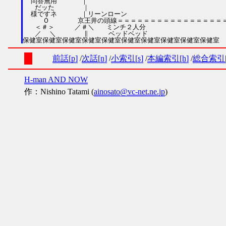
  問答無用      ｜

   だッた       ｜

  様ですネ      ｜リーンローン

     Ｏ       京王井の頭線＝＝＝＝＝＝＝＝＝＝＝＝＝＝＝＝＝
   ＜＃＞     ／＃＼   ミンチ２人分

   ／  ＼       ∥     ベッドベッド

前話[p]
次話[n]
小索引[s]
本編索引[h]
総合索引[
H-man AND NOW
作：Nishino Tatami (
ainosato@vc-net.ne.jp
)