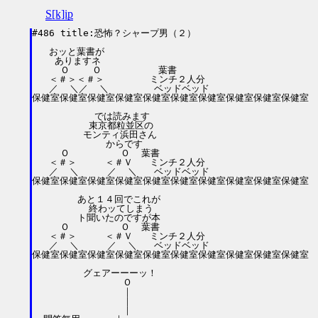
S[k]ip
#486 title:恐怖？シャープ男（２）

   おッと葉書が

    ありますネ

     Ｏ    Ｏ          葉書

   ＜＃＞＜＃＞        ミンチ２人分

   ／  ＼／  ＼        ベッドベッド

保健室保健室保健室保健室保健室保健室保健室保健室保健室保健室

           では読みます

          束京都粒並区の

         モンティ浜田さん

             からです

     Ｏ         Ｏ  葉書

   ＜＃＞     ＜＃Ｖ   ミンチ２人分

   ／  ＼     ／  ＼   ベッドベッド

保健室保健室保健室保健室保健室保健室保健室保健室保健室保健室

        あと１４回でこれが

          終わッてしまう

        ト聞いたのですが本

     Ｏ         Ｏ  葉書

   ＜＃＞     ＜＃Ｖ   ミンチ２人分

   ／  ＼     ／  ＼   ベッドベッド

保健室保健室保健室保健室保健室保健室保健室保健室保健室保健室

         グェアーーーッ！

                Ｏ

                ｜

                ｜

                ｜
