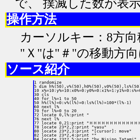
で、 撲滅した数が表
操作方法
カーソルキー：8方向
"Ｘ"は"＃"の移動方
ソース紹介
1 randomize

5 dim h%(50),v%(50),h0%(50),v0%(50),ls%(50)
10 x%=10:y%=10:x0%=0:y0%=0:x1%=1:y1%=0:s%=0
30 cls

40 for l%=1 to 50

50 h%(l%)=0:v%(l%)=0:ls%(l%)=100*(l%-1)

60 next l%

70 for l%=0 to 20

72 locate 0,l%:print "　　　　　　　　　　　
76 next l%

77 locate 0,21:print "ＨＨＨＨＨＨＨＨＨＨＨ
78 locate 23*2,2:print "vasu"

80 locate 23*2,3:print "[cursor]: move"

82 locate 23*2,4:print ""

84 locate 23*2,5:print "by Nisino Tatami"
