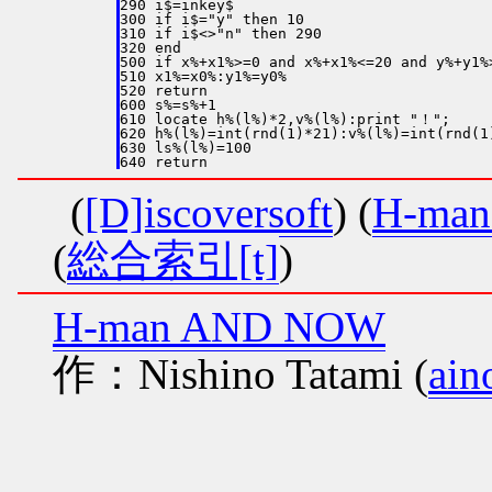
290 i$=inkey$

300 if i$="y" then 10

310 if i$<>"n" then 290

320 end

500 if x%+x1%>=0 and x%+x1%<=20 and y%+y1%
510 x1%=x0%:y1%=y0%

520 return

600 s%=s%+1

610 locate h%(l%)*2,v%(l%):print "！";

620 h%(l%)=int(rnd(1)*21):v%(l%)=int(rnd(1)
630 ls%(l%)=100

(
[D]iscoversoft
) (
H-ma
(
総合索引[t]
)
H-man AND NOW
作：Nishino Tatami (
ain