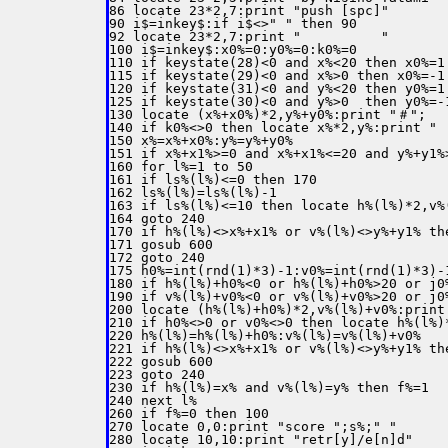
86 locate 23*2,7:print "push [spc]"

90 i$=inkey$:if i$<>" " then 90

92 locate 23*2,7:print "          "

100 i$=inkey$:x0%=0:y0%=0:k0%=0

110 if keystate(28)<0 and x%<20 then x0%=1:
115 if keystate(29)<0 and x%>0 then x0%=-1:
120 if keystate(31)<0 and y%<20 then y0%=1:
125 if keystate(30)<0 and y%>0  then y0%=-1
130 locate (x%+x0%)*2,y%+y0%:print "＃";

140 if k0%<>0 then locate x%*2,y%:print "　
150 x%=x%+x0%:y%=y%+y0%

151 if x%+x1%>=0 and x%+x1%<=20 and y%+y1%
160 for l%=1 to 50

161 if ls%(l%)<=0 then 170

162 ls%(l%)=ls%(l%)-1

163 if ls%(l%)<=10 then locate h%(l%)*2,v%
164 goto 240

170 if h%(l%)<>x%+x1% or v%(l%)<>y%+y1% the
171 gosub 600

172 goto 240

175 h0%=int(rnd(1)*3)-1:v0%=int(rnd(1)*3)-1
180 if h%(l%)+h0%<0 or h%(l%)+h0%>20 or j0%
190 if v%(l%)+v0%<0 or v%(l%)+v0%>20 or j0%
200 locate (h%(l%)+h0%)*2,v%(l%)+v0%:print
210 if h0%<>0 or v0%<>0 then locate h%(l%)
220 h%(l%)=h%(l%)+h0%:v%(l%)=v%(l%)+v0%

221 if h%(l%)<>x%+x1% or v%(l%)<>y%+y1% the
222 gosub 600

223 goto 240

230 if h%(l%)=x% and v%(l%)=y% then f%=1

240 next l%

260 if f%=0 then 100

270 locate 0,0:print "score ";s%;" "

280 locate 10,10:print "retr[y]/e[n]d"
