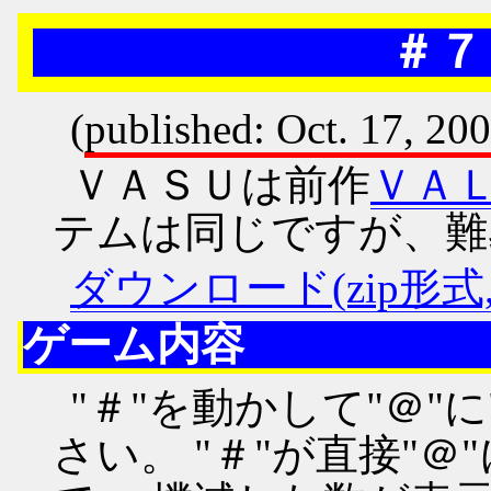
＃７
(
published: Oct. 17, 20
ＶＡＳＵは前作
ＶＡ
テムは同じですが、難
ダウンロード(zip形式, 7
ゲーム内容
"＃"を動かして"＠"
さい。 "＃"が直接"