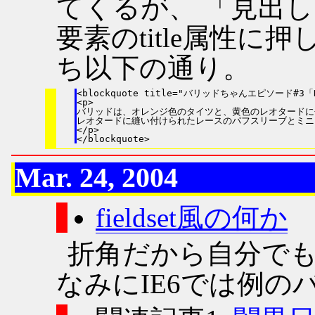
てくるが、 「見出し」
要素のtitle属性に
ち以下の通り。
<blockquote title="バリッドちゃんエピソード#3
<p>

バリッドは、オレンジ色のタイツと、黄色のレオタードに
レオタードに縫い付けられたレースのパフスリーブとミニ
</p>

Mar. 24, 2004
fieldset風の何か
折角だから自分でも
なみにIE6では例の