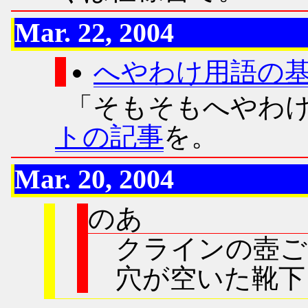
Mar. 22, 2004
へやわけ用語の
「そもそもへやわ
トの記事
を。
Mar. 20, 2004
のあ
クラインの壺ご
穴が空いた靴下