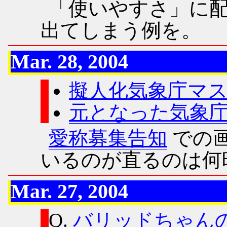
「使いやすさ」に
出てしまう例を。
Mar. 28, 2004
擬人化気象庁マ
元となった気象
愛称募集告知
での画
いるのが直るのは何
Mar. 27, 2004
Q.
バリッドちゃん