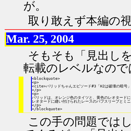
が。
取り敢えず本編の
Mar. 25, 2004
そもそも「見出し
転載のレベルなので
<blockquote>

<p>

<cite>バリッドちゃんエピソード#3「H2は破壊の暗号」よ
</p>

<p>

バリッドは、オレンジ色のタイツと、黄色のレオタードに
レオタードに縫い付けられたレースのパフスリーブとミニ
</p>

この手の問題では