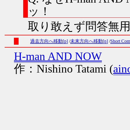
ッ！
取り敢えず問答無
過去方向へ移動[p]
未来方向へ移動[n]
Short Co
H-man AND NOW
作：Nishino Tatami (
ain